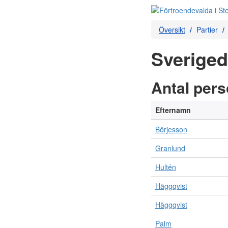
Översikt
Partier
Sveriged
Antal per
Efternamn
Börjesson
Granlund
Hultén
Häggqvist
Häggqvist
Palm