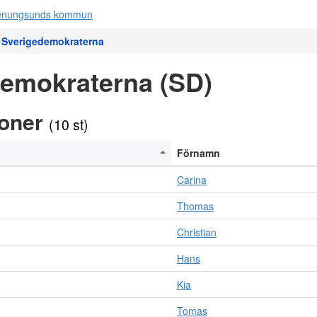
Sverigedemokraterna
emokraterna (SD)
soner
(10 st)
Förnamn
Carina
Thomas
Christian
Hans
Kia
Tomas