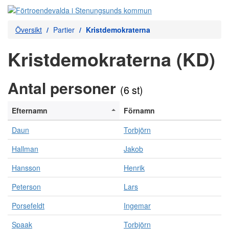
Översikt
Partier
Kristdemokraterna
Kristdemokraterna (KD)
Antal personer
(6 st)
Efternamn
Förnamn
Daun
Torbjörn
Hallman
Jakob
Hansson
Henrik
Peterson
Lars
Porsefeldt
Ingemar
Spaak
Torbjörn