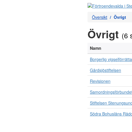
Översikt
Övrigt
Övrigt
(6 
Namn
Borgerlig vigselförrätt
Gårdsjöstiftelsen
Revisionen
Samordningsförbundet
Stiftelsen Stenungsun
Södra Bohusläns Rädd