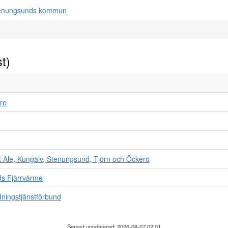
st)
are
 Ale, Kungälv, Stenungsund, Tjörn och Öckerö
ds Fjärrvärme
ningstjänstförbund
Senast uppdaterad: 2026-08-07 02:01