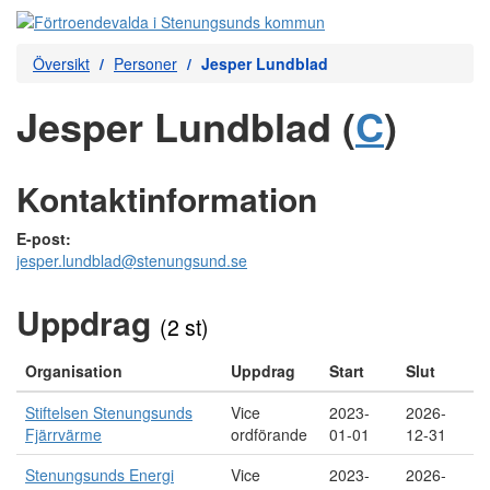
Översikt
Personer
Jesper Lundblad
Jesper Lundblad (
C
)
Kontaktinformation
E-post:
jesper.lundblad@stenungsund.se
Uppdrag
(2 st)
Organisation
Uppdrag
Start
Slut
Stiftelsen Stenungsunds
Vice
2023-
2026-
Fjärrvärme
ordförande
01-01
12-31
Stenungsunds Energi
Vice
2023-
2026-